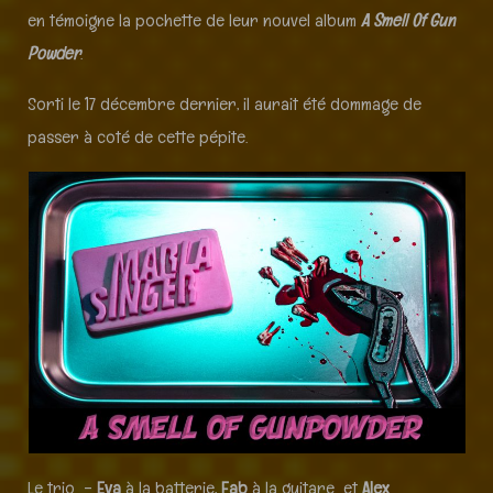
en témoigne la pochette de leur nouvel album
A Smell Of Gun
Powder
.
Sorti le 17 décembre dernier, il aurait été dommage de
passer à coté de cette pépite.
Le trio –
Eva
à la batterie,
Fab
à la guitare et
Alex